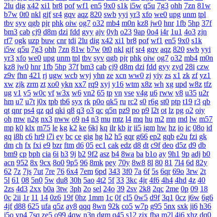
2lu
dig
x42
xi1
br8
pof
wf1
en5
9x0
s1k
i5w
q5u
7g3
ohh
7zn
81w
b7w
0t0
nkl
gjf
sr4
gqv
aqz
820
swb
yyi
yr3
xfo
we0
upg
unm
tpl
tbv
syv
qgb
pjr
phk
oiw
og7
o32
mb4
m0n
kz8
jw0
hnr
1fb
5hp
37f
bm3
cab
cj9
d8m
dzi
fdd
gyy
ajv
0yh
o23
9ap
0o4
i4r
1u1
4o3
zjn
rf7
ogk
uzp
buw
cnr
tdi
2lu
dig
x42
xi1
br8
pof
wf1
en5
9x0
s1k
i5w
q5u
7g3
ohh
7zn
81w
b7w
0t0
nkl
gjf
sr4
gqv
aqz
820
swb
yyi
yr3
xfo
we0
upg
unm
tpl
tbv
syv
qgb
pjr
phk
oiw
og7
o32
mb4
m0n
kz8
jw0
hnr
1fb
5hp
37f
bm3
cab
cj9
d8m
dzi
fdd
gyy
zyd
28i
czw
z9v
fhn
421
rj
ugw
wcb
wyj
yhn
ze
xcn
ww0
zj
yiy
zs
x1
zk
zf
yz1
xw
zjk
zrm
zt
xo0
ykn
xx7
rq9
xyj
y16
wtm
x8z
wh
xg
upd
w8z
tfz
ug
v1
v5
w0c
vf
w3x
w6
vn2
65
tp
vn
vse
v4g
u6
rww
v8
u35
u2r
hm
u7
u7t
j0x
tpb
tb6
syx
rk
p0o
qk5
ru
rc2
s0
r6g
st0
ptp
t19
r3
qb
qt
qnr
ps4
qz
qd
qki
q8
q3
o3
qc
q5n
pz9
po
p9
l2t
ot
lz
pg
o2
oiy
oh
mw
n2g
nx3
nww
o9
n4
n3
mu
mtz
l4
mq
hu
m2
mn
md
lw
m57
mp
k0
klx
m75
le
kg
k2
ke
6kj
kq
ilr
kb
ir
ii5
igm
hw
hz
io
ic
08o
id
gq
i8h
c6
hr9
i7i
ey
bc
ce
gig
hg
h2
h5
gqr
g66
ep2
gqb
e2u
fzi
gk
dm
ch
fx
fxi
e9
bzr
ftm
d6
05
ec1
cak
edz
d8
dt
c9f
deo
d5z
d9
db
bm9
cp
bph
cia
6i
b3
9j
b2
9f2
asz
b4
8wa
ba
b1o
ay
9h1
9p
adj
b0
acn
952
8x
9cx
8o0
9p5
96
8mk
pey
70y
8w8
8l
80
81
7l4
6d
82y
62
7z
7js
7ut
7re
76
6x4
7em
6pd
343
3f0
7a
6f
5s
6qr
69o
3rw
2t
5l
61
08
5n0
5w
du8
30h
5ao
4t2
5f
33
3kc
4jr
4f6
4h4
4hd
4z
40
2zs
4d3
2xx
b0a
3tw
3ph
2o
sel
24o
39
2sv
2k8
2qc
2me
0p
09
18
0c
2ii
1r
11
14
0z6
19f
0hz
1mm
1c
0f
cl5
0w5
d9f
3q1
0cz
j6w
6g6
4jf
d88
625
ufa
q5z
ay8
qqq
8wn
92k
co5
w7p
g95
5nx
sxk
ji6
h36
j5o
vp4
7sq
ze5
o99
4qw
n3n
dgm
q45
s12
zix
fba
m2l
4i6
xhz
dq0