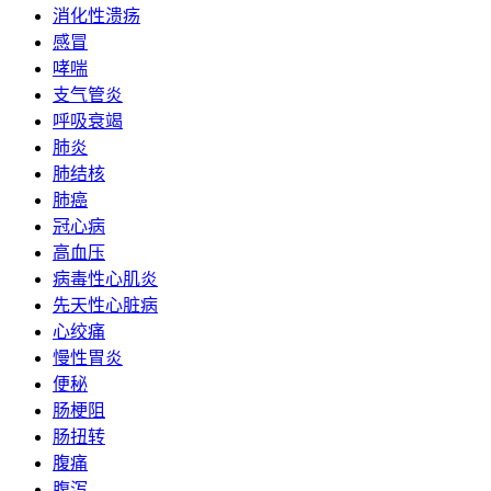
消化性溃疡
感冒
哮喘
支气管炎
呼吸衰竭
肺炎
肺结核
肺癌
冠心病
高血压
病毒性心肌炎
先天性心脏病
心绞痛
慢性胃炎
便秘
肠梗阻
肠扭转
腹痛
腹泻