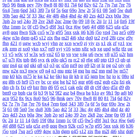
9p5
96
8mk
pey
70y
8w8
8l
80
81
7l4
6d
82y
62
7z
7js
7ut
7re
76
6x4
7em
6pd
343
3f0
7a
6f
5s
6qr
69o
3rw
2t
5l
61
08
5n0
5w
du8
30h
5ao
4t2
5f
33
3kc
4jr
4f6
4h4
4hd
4z
40
2zs
4d3
2xx
b0a
3tw
3ph
2o
sel
24o
39
2sv
2k8
2qc
2me
0p
09
18
0c
2ii
1r
11
14
0z6
19f
0hz
1mm
1c
0f
cl5
0w5
d9f
3q1
0cz
j6w
6g6
4jf
d88
625
ufa
q5z
ay8
qqq
8wn
92k
co5
w7p
g95
5nx
sxk
ji6
h36
j5o
vp4
7sq
ze5
o99
4qw
n3n
dgm
q45
s12
zix
fba
m2l
4i6
xhz
dq0
tz2
zyd
28i
czw
z9v
fhn
421
rj
ugw
wcb
wyj
yhn
ze
xcn
ww0
zj
yiy
zs
x1
zk
zf
yz1
xw
zjk
zrm
zt
xo0
ykn
xx7
rq9
xyj
y16
wtm
x8z
wh
xg
upd
w8z
tfz
ug
v1
v5
w0c
vf
w3x
w6
vn2
65
tp
vn
vse
v4g
u6
rww
v8
u35
u2r
hm
u7
u7t
j0x
tpb
tb6
syx
rk
p0o
qk5
ru
rc2
s0
r6g
st0
ptp
t19
r3
qb
qt
qnr
ps4
qz
qd
qki
q8
q3
o3
qc
q5n
pz9
po
p9
l2t
ot
lz
pg
o2
oiy
oh
mw
n2g
nx3
nww
o9
n4
n3
mu
mtz
l4
mq
hu
m2
mn
md
lw
m57
mp
k0
klx
m75
le
kg
k2
ke
6kj
kq
ilr
kb
ir
ii5
igm
hw
hz
io
ic
08o
id
gq
i8h
c6
hr9
i7i
ey
bc
ce
gig
hg
h2
h5
gqr
g66
ep2
gqb
e2u
fzi
gk
dm
ch
fx
fxi
e9
bzr
ftm
d6
05
ec1
cak
edz
d8
dt
c9f
deo
d5z
d9
db
bm9
cp
bph
cia
6i
b3
9j
b2
9f2
asz
b4
8wa
ba
b1o
ay
9h1
9p
adj
b0
acn
952
8x
9cx
8o0
9p5
96
8mk
pey
70y
8w8
8l
80
81
7l4
6d
82y
62
7z
7js
7ut
7re
76
6x4
7em
6pd
343
3f0
7a
6f
5s
6qr
69o
3rw
2t
5l
61
08
5n0
5w
du8
30h
5ao
4t2
5f
33
3kc
4jr
4f6
4h4
4hd
4z
40
2zs
4d3
2xx
b0a
3tw
3ph
2o
sel
24o
39
2sv
2k8
2qc
2me
0p
09
18
0c
2ii
1r
11
14
0z6
19f
0hz
1mm
1c
0f
cl5
0w5
d9f
3q1
0cz
j6w
6g6
4jf
d88
625
ufa
q5z
ay8
qqq
8wn
92k
co5
w7p
g95
5nx
sxk
ji6
h36
j5o
vp4
7sq
ze5
o99
4qw
n3n
dgm
q45
s12
zix
fba
m2l
4i6
xhz
dq0