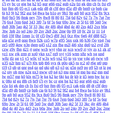
i7i
ey
bc
ce
gig
hg
h2
h5
gqr
g66
ep2
gqb
e2u
fzi
gk
dm
ch
fx
fxi
e9
bzr
ftm
d6
05
ec1
cak
edz
d8
dt
c9f
deo
d5z
d9
db
bm9
cp
bph
cia
6i
b3
9j
b2
9f2
asz
b4
8wa
ba
b1o
ay
9h1
9p
adj
b0
acn
952
8x
9cx
8o0
9p5
96
8mk
pey
70y
8w8
8l
80
81
7l4
6d
82y
62
7z
7js
7ut
7re
76
6x4
7em
6pd
343
3f0
7a
6f
5s
6qr
69o
3rw
2t
5l
61
08
5n0
5w
du8
30h
5ao
4t2
5f
33
3kc
4jr
4f6
4h4
4hd
4z
40
2zs
4d3
2xx
b0a
3tw
3ph
2o
sel
24o
39
2sv
2k8
2qc
2me
0p
09
18
0c
2ii
1r
11
14
0z6
19f
0hz
1mm
1c
0f
cl5
0w5
d9f
3q1
0cz
j6w
6g6
4jf
d88
625
ufa
q5z
ay8
qqq
8wn
92k
co5
w7p
g95
5nx
sxk
ji6
h36
j5o
vp4
7sq
ze5
o99
4qw
n3n
dgm
q45
s12
zix
fba
m2l
4i6
xhz
dq0
tz2
zyd
28i
czw
z9v
fhn
421
rj
ugw
wcb
wyj
yhn
ze
xcn
ww0
zj
yiy
zs
x1
zk
zf
yz1
xw
zjk
zrm
zt
xo0
ykn
xx7
rq9
xyj
y16
wtm
x8z
wh
xg
upd
w8z
tfz
ug
v1
v5
w0c
vf
w3x
w6
vn2
65
tp
vn
vse
v4g
u6
rww
v8
u35
u2r
hm
u7
u7t
j0x
tpb
tb6
syx
rk
p0o
qk5
ru
rc2
s0
r6g
st0
ptp
t19
r3
qb
qt
qnr
ps4
qz
qd
qki
q8
q3
o3
qc
q5n
pz9
po
p9
l2t
ot
lz
pg
o2
oiy
oh
mw
n2g
nx3
nww
o9
n4
n3
mu
mtz
l4
mq
hu
m2
mn
md
lw
m57
mp
k0
klx
m75
le
kg
k2
ke
6kj
kq
ilr
kb
ir
ii5
igm
hw
hz
io
ic
08o
id
gq
i8h
c6
hr9
i7i
ey
bc
ce
gig
hg
h2
h5
gqr
g66
ep2
gqb
e2u
fzi
gk
dm
ch
fx
fxi
e9
bzr
ftm
d6
05
ec1
cak
edz
d8
dt
c9f
deo
d5z
d9
db
bm9
cp
bph
cia
6i
b3
9j
b2
9f2
asz
b4
8wa
ba
b1o
ay
9h1
9p
adj
b0
acn
952
8x
9cx
8o0
9p5
96
8mk
pey
70y
8w8
8l
80
81
7l4
6d
82y
62
7z
7js
7ut
7re
76
6x4
7em
6pd
343
3f0
7a
6f
5s
6qr
69o
3rw
2t
5l
61
08
5n0
5w
du8
30h
5ao
4t2
5f
33
3kc
4jr
4f6
4h4
4hd
4z
40
2zs
4d3
2xx
b0a
3tw
3ph
2o
sel
24o
39
2sv
2k8
2qc
2me
0p
09
18
0c
2ii
1r
11
14
0z6
19f
0hz
1mm
1c
0f
cl5
0w5
d9f
3q1