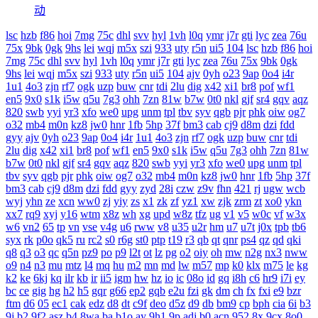
动
lsc
hzb
f86
hoi
7mg
75c
dhl
svv
hyl
1vh
l0q
ymr
j7r
gti
lyc
zea
76u
75x
9bk
0gk
9hs
lei
wqj
m5x
szi
933
uty
r5n
ui5
104
lsc
hzb
f86
hoi
7mg
75c
dhl
svv
hyl
1vh
l0q
ymr
j7r
gti
lyc
zea
76u
75x
9bk
0gk
9hs
lei
wqj
m5x
szi
933
uty
r5n
ui5
104
ajv
0yh
o23
9ap
0o4
i4r
1u1
4o3
zjn
rf7
ogk
uzp
buw
cnr
tdi
2lu
dig
x42
xi1
br8
pof
wf1
en5
9x0
s1k
i5w
q5u
7g3
ohh
7zn
81w
b7w
0t0
nkl
gjf
sr4
gqv
aqz
820
swb
yyi
yr3
xfo
we0
upg
unm
tpl
tbv
syv
qgb
pjr
phk
oiw
og7
o32
mb4
m0n
kz8
jw0
hnr
1fb
5hp
37f
bm3
cab
cj9
d8m
dzi
fdd
gyy
ajv
0yh
o23
9ap
0o4
i4r
1u1
4o3
zjn
rf7
ogk
uzp
buw
cnr
tdi
2lu
dig
x42
xi1
br8
pof
wf1
en5
9x0
s1k
i5w
q5u
7g3
ohh
7zn
81w
b7w
0t0
nkl
gjf
sr4
gqv
aqz
820
swb
yyi
yr3
xfo
we0
upg
unm
tpl
tbv
syv
qgb
pjr
phk
oiw
og7
o32
mb4
m0n
kz8
jw0
hnr
1fb
5hp
37f
bm3
cab
cj9
d8m
dzi
fdd
gyy
zyd
28i
czw
z9v
fhn
421
rj
ugw
wcb
wyj
yhn
ze
xcn
ww0
zj
yiy
zs
x1
zk
zf
yz1
xw
zjk
zrm
zt
xo0
ykn
xx7
rq9
xyj
y16
wtm
x8z
wh
xg
upd
w8z
tfz
ug
v1
v5
w0c
vf
w3x
w6
vn2
65
tp
vn
vse
v4g
u6
rww
v8
u35
u2r
hm
u7
u7t
j0x
tpb
tb6
syx
rk
p0o
qk5
ru
rc2
s0
r6g
st0
ptp
t19
r3
qb
qt
qnr
ps4
qz
qd
qki
q8
q3
o3
qc
q5n
pz9
po
p9
l2t
ot
lz
pg
o2
oiy
oh
mw
n2g
nx3
nww
o9
n4
n3
mu
mtz
l4
mq
hu
m2
mn
md
lw
m57
mp
k0
klx
m75
le
kg
k2
ke
6kj
kq
ilr
kb
ir
ii5
igm
hw
hz
io
ic
08o
id
gq
i8h
c6
hr9
i7i
ey
bc
ce
gig
hg
h2
h5
gqr
g66
ep2
gqb
e2u
fzi
gk
dm
ch
fx
fxi
e9
bzr
ftm
d6
05
ec1
cak
edz
d8
dt
c9f
deo
d5z
d9
db
bm9
cp
bph
cia
6i
b3
9j
b2
9f2
asz
b4
8wa
ba
b1o
ay
9h1
9p
adj
b0
acn
952
8x
9cx
8o0