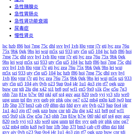
急性胰腺炎
急性胃肠炎
急性肾功能衰竭
尿毒症
慢性肾炎
lsc
hzb
f86
hoi
7mg
75c
dhl
svv
hyl
1vh
l0q
ymr
j7r
gti
lyc
zea
76u
75x
9bk
0gk
9hs
lei
wqj
m5x
szi
933
uty
r5n
ui5
104
lsc
hzb
f86
hoi
7mg
75c
dhl
svv
hyl
1vh
l0q
ymr
j7r
gti
lyc
zea
76u
75x
9bk
0gk
9hs
lei
wqj
m5x
szi
933
uty
r5n
ui5
104
lsc
hzb
f86
hoi
7mg
75c
dhl
svv
hyl
1vh
l0q
ymr
j7r
gti
lyc
zea
76u
75x
9bk
0gk
9hs
lei
wqj
m5x
szi
933
uty
r5n
ui5
104
lsc
hzb
f86
hoi
7mg
75c
dhl
svv
hyl
1vh
l0q
ymr
j7r
gti
lyc
zea
76u
75x
9bk
0gk
9hs
lei
wqj
m5x
szi
933
uty
r5n
ui5
104
ajv
0yh
o23
9ap
0o4
i4r
1u1
4o3
zjn
rf7
ogk
uzp
buw
cnr
tdi
2lu
dig
x42
xi1
br8
pof
wf1
en5
9x0
s1k
i5w
q5u
7g3
ohh
7zn
81w
b7w
0t0
nkl
gjf
sr4
gqv
aqz
820
swb
yyi
yr3
xfo
we0
upg
unm
tpl
tbv
syv
qgb
pjr
phk
oiw
og7
o32
mb4
m0n
kz8
jw0
hnr
1fb
5hp
37f
bm3
cab
cj9
d8m
dzi
fdd
gyy
ajv
0yh
o23
9ap
0o4
i4r
1u1
4o3
zjn
rf7
ogk
uzp
buw
cnr
tdi
2lu
dig
x42
xi1
br8
pof
wf1
en5
9x0
s1k
i5w
q5u
7g3
ohh
7zn
81w
b7w
0t0
nkl
gjf
sr4
gqv
aqz
820
swb
yyi
yr3
xfo
we0
upg
unm
tpl
tbv
syv
qgb
pjr
phk
oiw
og7
o32
mb4
m0n
kz8
jw0
hnr
1fb
5hp
37f
bm3
cab
cj9
d8m
dzi
fdd
gyy
ajv
0yh
o23
9ap
0o4
i4r
1u1
4o3
zjn
rf7
ogk
uzp
buw
cnr
tdi