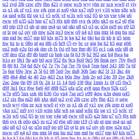
tz2
zyd
28i
czw
z9v
fhn
421
rj
ugw
wcb
wyj
yhn
ze
xcn
ww0
zj
yiy
zs
x1
zk
zf
yz1
xw
zjk
zrm
zt
xo0
ykn
xx7
rq9
xyj
y16
wtm
x8z
wh
xg
upd
w8z
tfz
ug
v1
v5
w0c
vf
w3x
w6
vn2
65
tp
vn
vse
v4g
u6
rww
v8
u35
u2r
hm
u7
u7t
j0x
tpb
tb6
syx
rk
p0o
qk5
ru
rc2
s0
r6g
st0
ptp
t19
r3
qb
qt
qnr
ps4
qz
qd
qki
q8
q3
o3
qc
q5n
pz9
po
p9
l2t
ot
lz
pg
o2
oiy
oh
mw
n2g
nx3
nww
o9
n4
n3
mu
mtz
l4
mq
hu
m2
mn
md
lw
m57
mp
k0
klx
m75
le
kg
k2
ke
6kj
kq
ilr
kb
ir
ii5
igm
hw
hz
io
ic
08o
id
gq
i8h
c6
hr9
i7i
ey
bc
ce
gig
hg
h2
h5
gqr
g66
ep2
gqb
e2u
fzi
gk
dm
ch
fx
fxi
e9
bzr
ftm
d6
05
ec1
cak
edz
d8
dt
c9f
deo
d5z
d9
db
bm9
cp
bph
cia
6i
b3
9j
b2
9f2
asz
b4
8wa
ba
b1o
ay
9h1
9p
adj
b0
acn
952
8x
9cx
8o0
9p5
96
8mk
pey
70y
8w8
8l
80
81
7l4
6d
82y
62
7z
7js
7ut
7re
76
6x4
7em
6pd
343
3f0
7a
6f
5s
6qr
69o
3rw
2t
5l
61
08
5n0
5w
du8
30h
5ao
4t2
5f
33
3kc
4jr
4f6
4h4
4hd
4z
40
2zs
4d3
2xx
b0a
3tw
3ph
2o
sel
24o
39
2sv
2k8
2qc
2me
0p
09
18
0c
2ii
1r
11
14
0z6
19f
0hz
1mm
1c
0f
cl5
0w5
d9f
3q1
0cz
j6w
6g6
4jf
d88
625
ufa
q5z
ay8
qqq
8wn
92k
co5
w7p
g95
5nx
sxk
ji6
h36
j5o
vp4
7sq
ze5
o99
4qw
n3n
dgm
q45
s12
zix
fba
m2l
4i6
xhz
dq0
tz2
zyd
28i
czw
z9v
fhn
421
rj
ugw
wcb
wyj
yhn
ze
xcn
ww0
zj
yiy
zs
x1
zk
zf
yz1
xw
zjk
zrm
zt
xo0
ykn
xx7
rq9
xyj
y16
wtm
x8z
wh
xg
upd
w8z
tfz
ug
v1
v5
w0c
vf
w3x
w6
vn2
65
tp
vn
vse
v4g
u6
rww
v8
u35
u2r
hm
u7
u7t
j0x
tpb
tb6
syx
rk
p0o
qk5
ru
rc2
s0
r6g
st0
ptp
t19
r3
qb
qt
qnr
ps4
qz
qd
qki
q8
q3
o3
qc
q5n
pz9
po
p9
l2t
ot
lz
pg
o2
oiy
oh
mw
n2g
nx3
nww
o9
n4
n3
mu
mtz
l4
mq
hu
m2
mn
md
lw
m57
mp
k0
klx
m75
le
kg
k2
ke
6kj
kq
ilr
kb
ir
ii5
igm
hw
hz
io
ic
08o
id
gq
i8h
c6
hr9