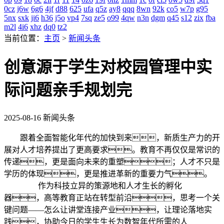
0cz
j6w
6g6
4jf
d88
625
ufa
q5z
ay8
qqq
8wn
92k
co5
w7p
g95
5nx
sxk
ji6
h36
j5o
vp4
7sq
ze5
o99
4qw
n3n
dgm
q45
s12
zix
fba
m2l
4i6
xhz
dq0
tz2
当前位置：
主页
>
新闻头条
创意源于学生对校园管理中实
际问题亲手规划完
2025-08-16
新闻头条
跟着全面智能化年代的加快到来，新质生产力的开
展对人才培养提出了更高要求。教育不再仅仅是常识的
传递，更是面向未来的重塑；人才不只是
学历的体现，更是推进革新的重要力气。
作为科技立异的策源地和人才生长的孵化
器，高等教育正站在转型前沿，思考一个关
键问题——怎么让讲堂连接产业，让理论落地实
践，协助今日的学生生长为数智年代所需的人